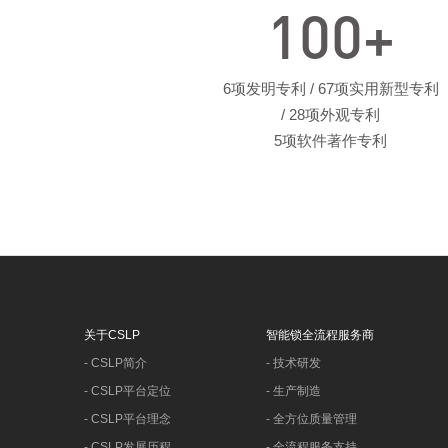
100
+
6项发明专利 / 67项实用新型专利
/ 28项外观专利
5项软件著作专利
关于CSLP
智能锁全流程服务商
-
CSLP简介
-
技术研发
-
CSLP平台定位
-
生产制造
-
CSLP平台理念
-
全方位质量管理
-
CSLP发展历程
-
全流程服务支持