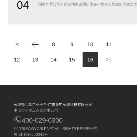
04
国家外贸转型升级基地建设调研团在小榄镇人民政府李家浩党委
|<
8
9
10
11
12
13
14
15
16
>|
智能锁共享产业平台-广东曼申智能科技有限公司
中山市小榄工业大道中36号
400-029-0300
©2026
WWW.CSLP.NET
ALL RIGHTS RESERVED.
粤ICP备20050341号