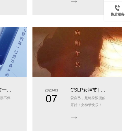
售后服务
每一位
CSLP女神节 | 向
2023-03
07
履不停
爱自己，是终身浪漫的
劳动
阳生长 优雅绽放
开始！女神节快乐！..