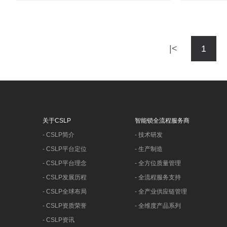
|<
1
关于CSLP
智能锁全流程服务商
-
CSLP简介
-
技术研发
-
CSLP平台定位
-
生产制造
-
CSLP平台理念
-
全方位质量管理
-
CSLP发展历程
-
全流程服务支持
-
CSLP全球布局
-
全产业供应链管理
-
CSLP资质荣誉
-
全维度产品系列
-
CSLP资讯