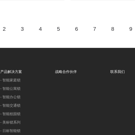
2
3
4
5
6
7
8
9
产品解决方案
战略合作伙伴
联系我们
-
智能家庭锁
-
智能公寓锁
-
智能办公锁
-
智能交通锁
-
智能校园锁
-
美标锁系列
-
日标智能锁