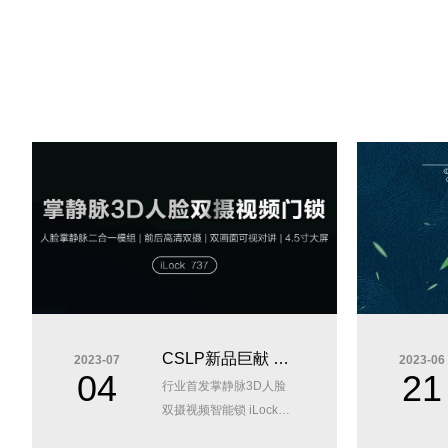
CSLP新品巨献 |
2023-07
2023-06
04
21
行业首发掌静脉3D人脸
双摄视频智能锁
双摄视频智能锁 iLock
iLock737
737..