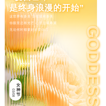
是终身浪漫的开始”
这世界有多美 女性就有多美
你眼里总有光芒 心里总藏希冀
GODDESS
无论何时都要好好爱自己
女
神
03/08
节