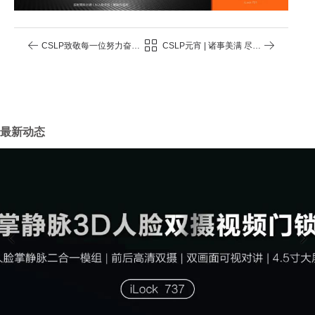
CSLP致敬每一位努力奋斗
CSLP元宵 | 诸事美满 尽享
的劳动者！
团圆
最新动态