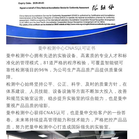
曼申检测中心CNAS认可证
书
曼申检测中心拥有先进的实验设备、高素质的专业人才和标
准化的管理模式，
81
道严格
的程
序检验
，
可覆盖智能锁可
靠性检测项目的96%，
为公司生产高品质产品提供质量保
障。
检测中心始终坚持公平、公正、科学、及时的质量方针，在
体系建设、人员技能、设备设施等方面不断加大投入，改善
和规范实验室运营、稳步提升实验室的综合能力，也是
曼申
重视产品品质的缩影
。
曼申检测中心获得CNAS认可，
也是曼申交给客户的一份答
卷。
未来将持续提高
管理能力和技术能力，
严格把控产品品
质，
努力把曼申检测中心
打造成国际领先的实验室。