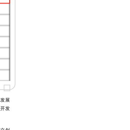
济发展
究开发
树立创