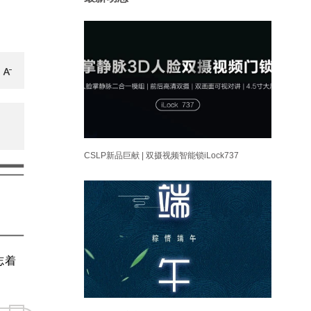
CSLP新品巨献 | 双摄视频智能锁iLock737
志
着