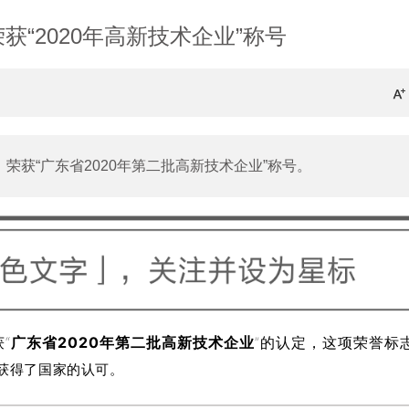
荣获“2020年高新技术企业”称号
获“广东省2020年第二批高新技术企业”称号。
获
“
广东
省
2
0
2
0
年
第二批
高
新
技
术
企
业
”的认
定
，
这
项荣誉
标
获得了国家的认可。