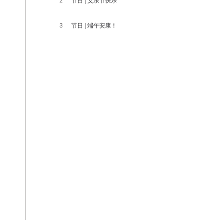
2
节日 | 父亲节快乐
3
节日 | 端午安康！